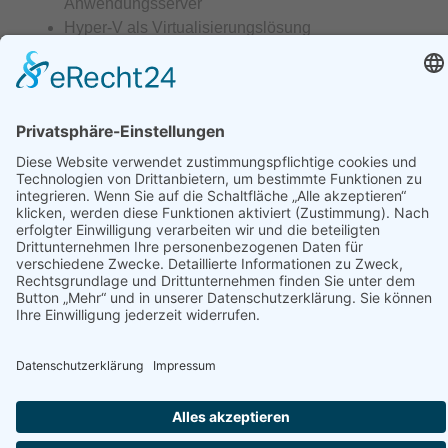
Anwendungsserver
Hyper-V als Virtualisierungslösung
pfSense
und Hardwareroutern
Datenbankservern (
MS SQL Server
, PostgreSQL,
mySQL/MariaDB, Interbase/Firebird)
Antivirenlösungen von
WITHsecure
Backuplösungen mit
arcserveUDP
Außerdem entwickeln wir Software in den
verschiedensten Bereichen, unterstützen Kunden
beim
Cloud-Exit
und bei der Migration von anderen
Lösungen auf die oben angeführten.
Wir bieten NICHT an:
Webdesign
Netzwerkverkabelungen